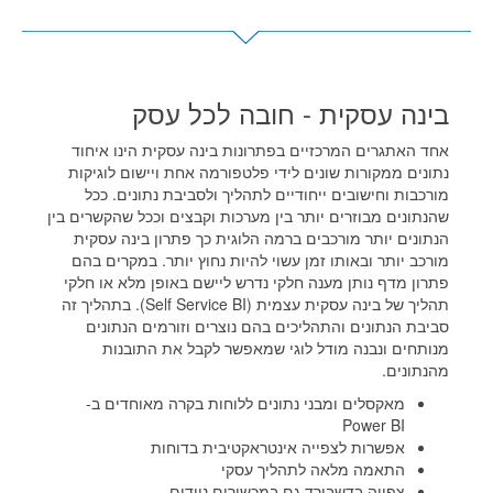
בינה עסקית - חובה לכל עסק
אחד האתגרים המרכזיים בפתרונות בינה עסקית הינו איחוד
נתונים ממקורות שונים לידי פלטפורמה אחת ויישום לוגיקות
מורכבות וחישובים ייחודיים לתהליך ולסביבת נתונים. ככל
שהנתונים מבוזרים יותר בין מערכות וקבצים וככל שהקשרים בין
הנתונים יותר מורכבים ברמה הלוגית כך פתרון בינה עסקית
מורכב יותר ובאותו זמן עשוי להיות נחוץ יותר. במקרים בהם
פתרון מדף נותן מענה חלקי נדרש ליישם באופן מלא או חלקי
תהליך של בינה עסקית עצמית (Self Service BI). בתהליך זה
סביבת הנתונים והתהליכים בהם נוצרים וזורמים הנתונים
מנותחים ונבנה מודל לוגי שמאפשר לקבל את התובנות
מהנתונים.
מאקסלים ומבני נתונים ללוחות בקרה מאוחדים ב-
Power BI
אפשרות לצפייה אינטראקטיבית בדוחות
התאמה מלאה לתהליך עסקי
צפייה בדשבורד גם במכשירים ניידים